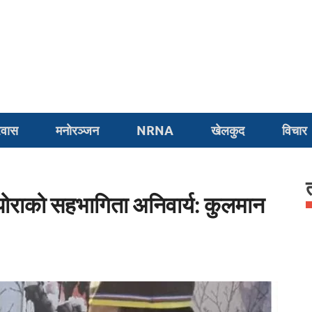
Nepal Holland
निर्भीक, खोजपूर्ण र सत्य तथ्य खबर
रवास
मनाेरञ्जन
NRNA
खेलकुद
विचार
ोराको सहभागिता अनिवार्य: कुलमान