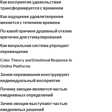
Как восприятие удовольствия
трансформируется с временем
Как ощущение удовлетворения
меняется с течением времени
По какой причине душевный отклик
критичен для стимулирования
Как визуальная система упрощает
перемещение
Color Theory and Emotional Response in
Online Platforms
Зачем переживания конструируют
индивидуальный восприятие
Почему эмоции являются частью
ежедневных определений
Зачем эмоции выступают частью
ежедневных решений