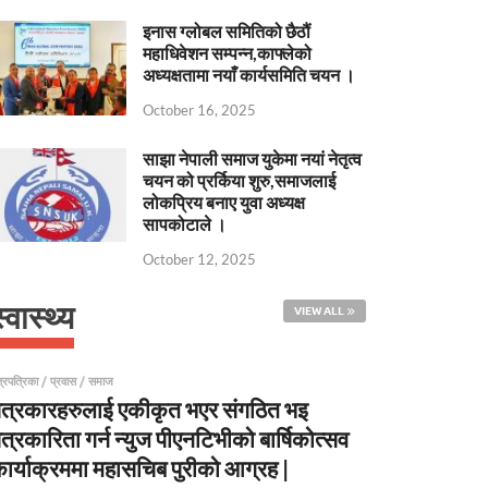
इनास ग्लोबल समितिको छैठौं
महाधिवेशन सम्पन्न,काफ्लेको
अध्यक्षतामा नयाँ कार्यसमिति चयन ।
October 16, 2025
साझा नेपाली समाज युकेमा नयां नेतृत्व
चयन को प्रर्किया शुरु,समाजलाई
लोकप्रिय बनाए युवा अध्यक्ष
सापकोटाले ।
October 12, 2025
्वास्थ्य
VIEW ALL
्रपत्रिका
/
प्रवास
/
समाज
त्रकारहरुलाई एकीकृत भएर संगठित भइ
त्रकारिता गर्न न्युज पीएनटिभीको बार्षिकोत्सव
ार्याक्रममा महासचिब पुरीको आग्रह |