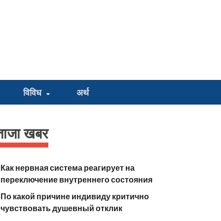
विविध
अर्थ
ताजा खबर
Как нервная система реагирует на
переключение внутреннего состояния
По какой причине индивиду критично
чувствовать душевный отклик