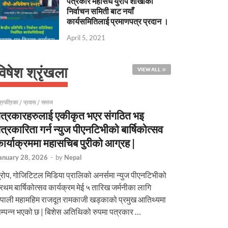
पत्रकार महासंघ युरोप शाखाको
निर्वाचन समिती बाट नयाँ
कार्यसमितिलाई प्रमाणपत्र प्रदान ।
April 5, 2021
विषेश श्रृंखला
VIEW ALL
्रपत्रिका
/
प्रवास
/
समाज
त्रकारहरुलाई एकीकृत भएर संगठित भइ
त्रकारिता गर्न न्युज पीएनटिभीको बार्षिकोत्सव
ार्याक्रममा महासचिब पुरीको आग्रह |
anuary 28, 2026
-
by
Nepal
ुरोप, गोजिटिटल मिडिया प्रालिको अनर्समा न्युज पीएनटिभीको
्रथम बार्षिकोत्सव कार्यक्रम मेई ५ तारिख जर्मनीका लागि
ेपाली महामहिम राजदूत रामकाजी खड्काको प्रमुख आतिथ्यमा
म्पन्न भएको छ | बिशेस अतिथिको रुपमा पत्रकार …