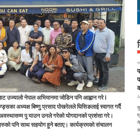
पत
प
प
क
J
ाट उज्यालो नेपाल अभियानमा जोडिन पनि आह्वान गरे I
ड्सका अध्यक्ष बिष्णु प्रसाद पोखरेलले घिसिङलाई स्वागत गर्दै
य
प
र्ने अवस्थासम्म पु याउन उनले गरेको योगदानको प्रशंसा गरे।
न
हरुको पनि साथ सहयोग हुने बताए। कार्यक्रमको संचालन
स