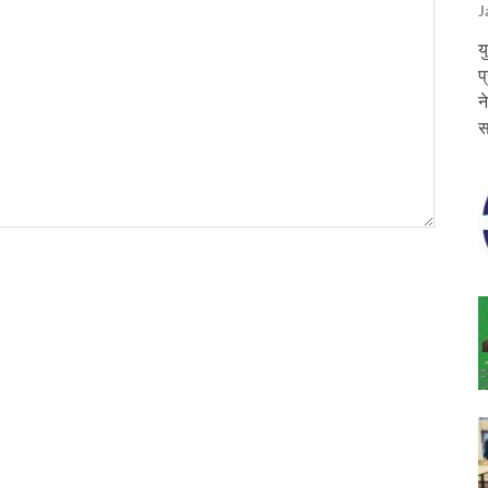
J
य
प
न
स