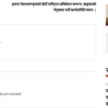
इनास नेदरल्याण्ड्सको छैठौं राष्ट्रिय अधिवेशन सम्पन्न, खड्काको
नेतृत्वमा नयाँ कार्यसमिति चयन ।
 →
स
पत
प
lds are marked
*
प
क