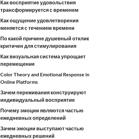
Как восприятие удовольствия
трансформируется с временем
Как ощущение удовлетворения
меняется с течением времени
По какой причине душевный отклик
критичен для стимулирования
Как визуальная система упрощает
перемещение
Color Theory and Emotional Response in
Online Platforms
Зачем переживания конструируют
индивидуальный восприятие
Почему эмоции являются частью
ежедневных определений
Зачем эмоции выступают частью
ежедневных решений