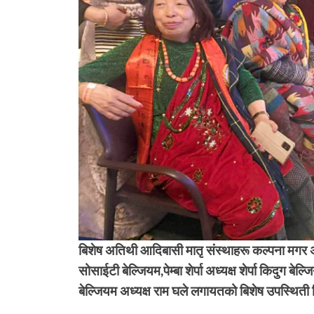
बिशेष अतिथी आदिबासी मातृ संस्थाहरू कल्पना मगर अध्
सोसाईटी बेल्जियम,पेम्बा शेर्पा अध्यक्ष शेर्पा किदुग ब
बेल्जियम अध्यक्ष राम घले लगायतको बिशेष उपस्थिती