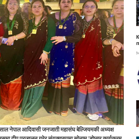
К
M
म्साल नेपाल आदिवासी जनजाती महासंघ बेल्जियमकी अध्यक्ष
समा दीप प्रज्वलन गरेर संयुक्तरुपमा सोनाम ल्होछार कार्यक्रम