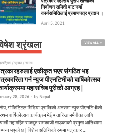
पत्रकार महासंघ युरोप शाखाको
निर्वाचन समिती बाट नयाँ
कार्यसमितिलाई प्रमाणपत्र प्रदान ।
April 5, 2021
विषेश श्रृंखला
VIEW ALL
्रपत्रिका
/
प्रवास
/
समाज
त्रकारहरुलाई एकीकृत भएर संगठित भइ
त्रकारिता गर्न न्युज पीएनटिभीको बार्षिकोत्सव
ार्याक्रममा महासचिब पुरीको आग्रह |
anuary 28, 2026
-
by
Nepal
ुरोप, गोजिटिटल मिडिया प्रालिको अनर्समा न्युज पीएनटिभीको
्रथम बार्षिकोत्सव कार्यक्रम मेई ५ तारिख जर्मनीका लागि
ेपाली महामहिम राजदूत रामकाजी खड्काको प्रमुख आतिथ्यमा
म्पन्न भएको छ | बिशेस अतिथिको रुपमा पत्रकार …