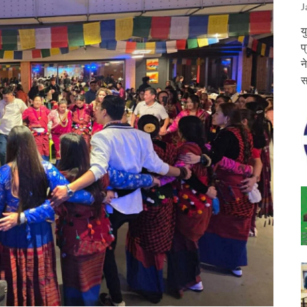
J
य
प
न
स