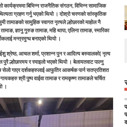
ो सो कार्यक्रममा बिभिन्न राजनैतिक संगठन, विभिन्न सामाजिक
ित्यता ग्रहण गर्नु भएको थियो । दोश्रो चरणको सांस्कृतिक
ुमी तामाङको सामुहिक स्वागत नृत्यले ल्होछारको माहोल नै
ामाङ, ज्ञानु गुरुङ तामाङ, महि थापा, एलिना तामाङ, स्मारिका
र्शकलाई मन्त्रमुग्ध बनाएको थियो ।
शु श्रेष्ठ, आचल शर्मा, प्रशान्न पुन र आदित्य बरुवालको( नृत्य
 हल पुरै ल्होछारमय र रमाइलो भएको थियो । बेलायतवाट पाल्नु
ाङ सेलो गाएर दर्शकहरुलाई आफुतिर आकर्षक पार्न सतप्रतिशत
गायकहरु श्री पुष्प वाईवा तामाङ र रामकृष्ण तामाङले चर्चित
स
यो ।
पत
प
प
क