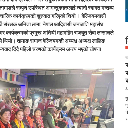
ामाङले सम्पुर्ण उपस्थित आगन्तुकहरुलाई न्यानो स्वागत मन्तब्य
पचारिक कार्यक्रमको शुरुवात गरिएको थियो । बेल्जियमवासी
मकी संरक्षक अनिता लामा, नेपाल आदिवासी जनजाति महासंघ
ोछार कार्यक्रमको प्रमुख अतिथी महामहिम राजदूत सेवा लम्सालले
भएको थियो। तामाङ समाज बेल्जियमकी अध्यक्ष अध्यक्ष लालिङ
्यवाद दिदै पहिलो चरणको कार्यक्रम अन्त्य भएको घोषणा
पत
प
प
क
J
य
प
न
स