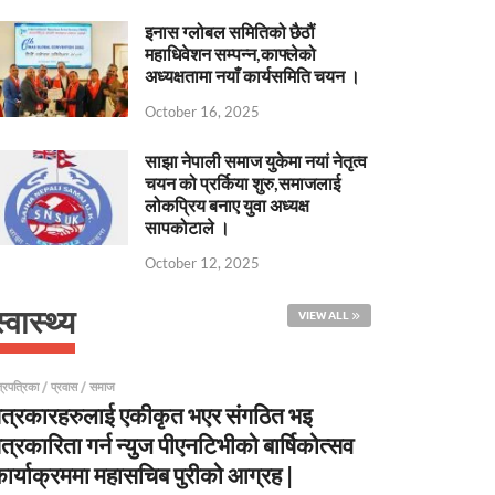
इनास ग्लोबल समितिको छैठौं
महाधिवेशन सम्पन्न,काफ्लेको
अध्यक्षतामा नयाँ कार्यसमिति चयन ।
October 16, 2025
साझा नेपाली समाज युकेमा नयां नेतृत्व
चयन को प्रर्किया शुरु,समाजलाई
लोकप्रिय बनाए युवा अध्यक्ष
सापकोटाले ।
October 12, 2025
्वास्थ्य
VIEW ALL
्रपत्रिका
/
प्रवास
/
समाज
त्रकारहरुलाई एकीकृत भएर संगठित भइ
त्रकारिता गर्न न्युज पीएनटिभीको बार्षिकोत्सव
ार्याक्रममा महासचिब पुरीको आग्रह |