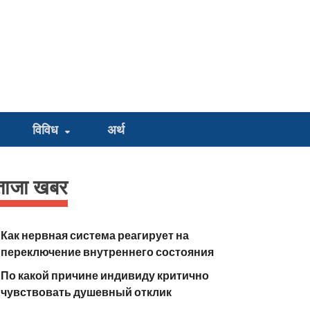
विविध
अर्थ
ताजा खबर
Как нервная система реагирует на
переключение внутреннего состояния
По какой причине индивиду критично
чувствовать душевный отклик