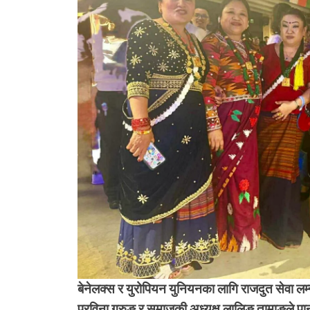
बेनेलक्स र युरोपियन युनियनका लागि राजदुत सेवा ल
प्रविना गुरुङ र समाजकी अध्यक्ष लालिङ तामाङले पान