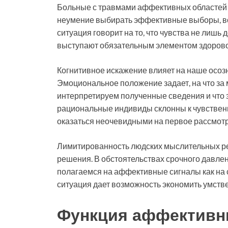
Больные с травмами аффективных областей 
неумение выбирать эффективные выборы, во
ситуация говорит на то, что чувства не лишь
выступают обязательным элементом здорово
Когнитивное искажение влияет на наше осоз
Эмоциональное положение задает, на что з
интерпретируем полученные сведения и что
рациональные индивиды склонны к чувствен
оказаться неочевидными на первое рассмот
Лимитированность людских мыслительных ре
решения. В обстоятельствах срочного давл
полагаемся на аффективные сигналы как на
ситуация дает возможность экономить умств
Функция аффективны