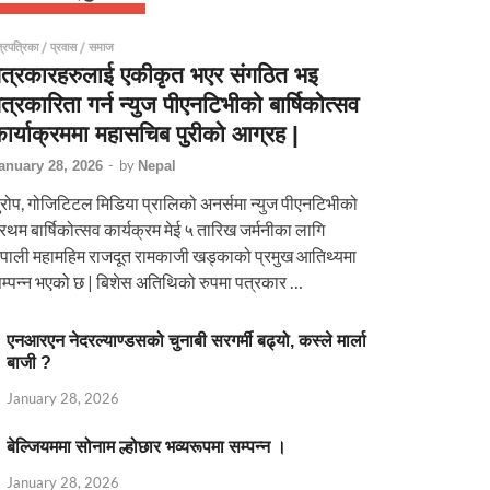
्रपत्रिका
/
प्रवास
/
समाज
त्रकारहरुलाई एकीकृत भएर संगठित भइ
त्रकारिता गर्न न्युज पीएनटिभीको बार्षिकोत्सव
ार्याक्रममा महासचिब पुरीको आग्रह |
-
by
anuary 28, 2026
Nepal
ुरोप, गोजिटिटल मिडिया प्रालिको अनर्समा न्युज पीएनटिभीको
्रथम बार्षिकोत्सव कार्यक्रम मेई ५ तारिख जर्मनीका लागि
ेपाली महामहिम राजदूत रामकाजी खड्काको प्रमुख आतिथ्यमा
म्पन्न भएको छ | बिशेस अतिथिको रुपमा पत्रकार …
एनआरएन नेदरल्याण्डसको चुनाबी सरगर्मी बढ्यो, कस्ले मार्ला
बाजी ?
January 28, 2026
बेल्जियममा सोनाम ल्होछार भव्यरूपमा सम्पन्न ।
January 28, 2026