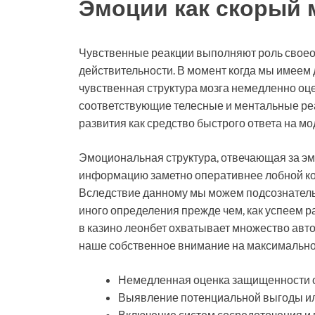
Эмоции как скорый 
Чувственные реакции выполняют роль свое
действительности. В момент когда мы имеем 
чувственная структура мозга немедленно оц
соответствующие телесные и ментальные реа
развития как средство быстрого ответа на 
Эмоциональная структура, отвечающая за э
информацию заметно оперативнее лобной ко
Вследствие данному мы можем подсознательн
иного определения прежде чем, как успеем 
в казино леонбет охватывает множество авт
наше собственное внимание на максимальн
Немедленная оценка защищенности 
Выявление потенциальной выгоды ил
Включение систем сосредоточения и