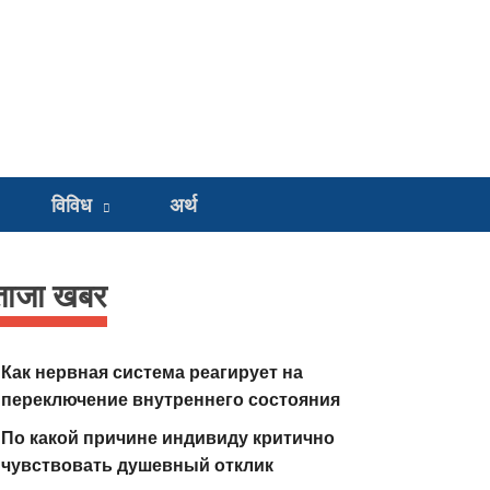
विविध
अर्थ
ताजा खबर
Как нервная система реагирует на
переключение внутреннего состояния
По какой причине индивиду критично
чувствовать душевный отклик