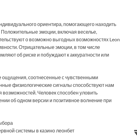
ндивидуального ориентира, помогающего находить
. Положительные эмоции, включая веселье,
тельствуют о возможно выгодных возможностях Leon
ивности. Отрицательные эмоции, в том числе
омляют об риске и побуждают к аккуратности или
е ощущения, соотнесенные с чувственными
анные физиологические сигналы способствуют нам
 возможностей. Человек способен уловить
нии об одном версии и позитивное волнение при
выбора
स
рвной системы в казино леонбет