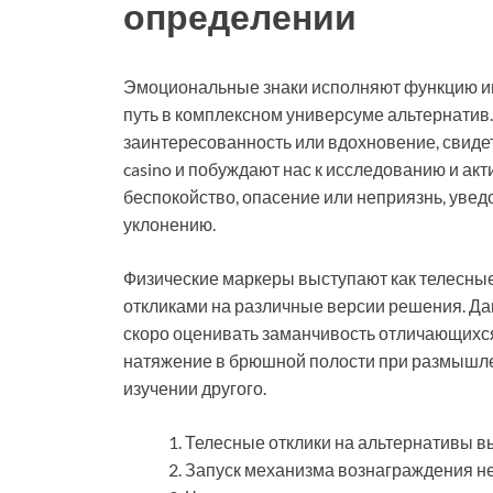
определении
Эмоциональные знаки исполняют функцию и
путь в комплексном универсуме альтернатив
заинтересованность или вдохновение, свиде
casino и побуждают нас к исследованию и акт
беспокойство, опасение или неприязнь, увед
уклонению.
Физические маркеры выступают как телесны
откликами на различные версии решения. Д
скоро оценивать заманчивость отличающихся
натяжение в брюшной полости при размышле
изучении другого.
Телесные отклики на альтернативы 
Запуск механизма вознаграждения не