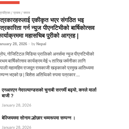
्रपत्रिका
/
प्रवास
/
समाज
त्रकारहरुलाई एकीकृत भएर संगठित भइ
त्रकारिता गर्न न्युज पीएनटिभीको बार्षिकोत्सव
ार्याक्रममा महासचिब पुरीको आग्रह |
-
by
anuary 28, 2026
Nepal
ुरोप, गोजिटिटल मिडिया प्रालिको अनर्समा न्युज पीएनटिभीको
्रथम बार्षिकोत्सव कार्यक्रम मेई ५ तारिख जर्मनीका लागि
ेपाली महामहिम राजदूत रामकाजी खड्काको प्रमुख आतिथ्यमा
म्पन्न भएको छ | बिशेस अतिथिको रुपमा पत्रकार …
एनआरएन नेदरल्याण्डसको चुनाबी सरगर्मी बढ्यो, कस्ले मार्ला
बाजी ?
January 28, 2026
बेल्जियममा सोनाम ल्होछार भव्यरूपमा सम्पन्न ।
January 28, 2026