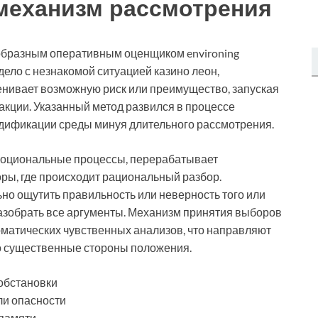
механизм рассмотрения
образным оперативным оценщиком environing
дело с незнакомой ситуацией казино леон,
енивает возможную риск или преимущество, запуская
кции. Указанный метод развился в процессе
модификации среды минуя длительного рассмотрения.
моциональные процессы, перерабатывает
ры, где происходит рациональный разбор.
о ощутить правильность или неверность того или
разобрать все аргументы. Механизм принятия выборов
оматических чувственных анализов, что направляют
о существенные стороны положения.
обстановки
и опасности
 памяти