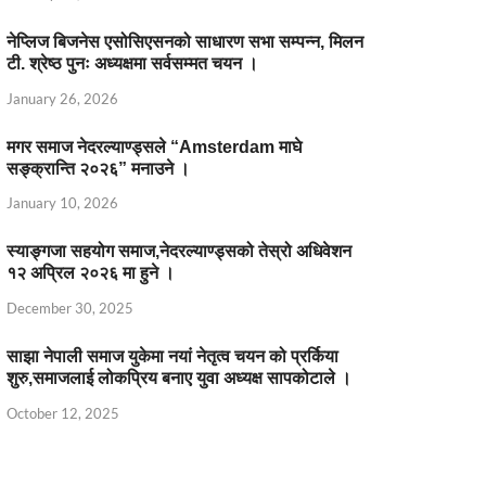
नेप्लिज बिजनेस एसोसिएसनको साधारण सभा सम्पन्न, मिलन
टी. श्रेष्ठ पुनः अध्यक्षमा सर्वसम्मत चयन ।
January 26, 2026
मगर समाज नेदरल्याण्ड्सले “Amsterdam माघे
सङ्क्रान्ति २०२६” मनाउने ।
January 10, 2026
स्याङ्गजा सहयोग समाज,नेदरल्याण्ड्सको तेस्रो अधिवेशन
१२ अप्रिल २०२६ मा हुने ।
December 30, 2025
साझा नेपाली समाज युकेमा नयां नेतृत्व चयन को प्रर्किया
शुरु,समाजलाई लोकप्रिय बनाए युवा अध्यक्ष सापकोटाले ।
October 12, 2025