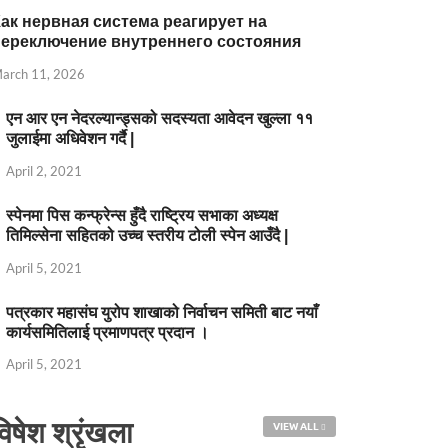
ак нервная система реагирует на
переключение внутреннего состояния
arch 11, 2026
एन आर एन नेदरल्यान्ड्सको सदस्यता आवेदन खुल्ला ११
जुलाईमा अधिवेशन गर्दै |
April 2, 2021
स्पेनमा पिस कन्फ्रेन्स हुँदै राष्ट्रिय सभाका अध्यक्ष
तिमिल्सेना सहितको उच्च स्तरीय टोली स्पेन आउँदै |
April 5, 2021
पत्रकार महासंघ युरोप शाखाको निर्वाचन समिती बाट नयाँ
कार्यसमितिलाई प्रमाणपत्र प्रदान ।
April 5, 2021
विषेश श्रृंखला
VIEW ALL