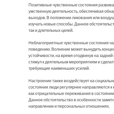
Позитивные чувственные состояния развива
умственную деятельность, обеспечивая обна
выходов. В положении ликования или воодуш
изучать новые способы. Данное обстоятельст
так и длительных целей.
Неблагоприятные чувственные состояния час
поведению. Волнение может вынудить конце
устойчивости, на время отодвинув на задни
стимул к деятельным мероприятиям и сдела
требующие наименьших усилий.
Настроение также воздействует на социальн
состоянии люди регулярнее направляются к к
как отрицательные переживания в состоянии
Данное обстоятельство в особенности заме
направлении и персональных отношениях.