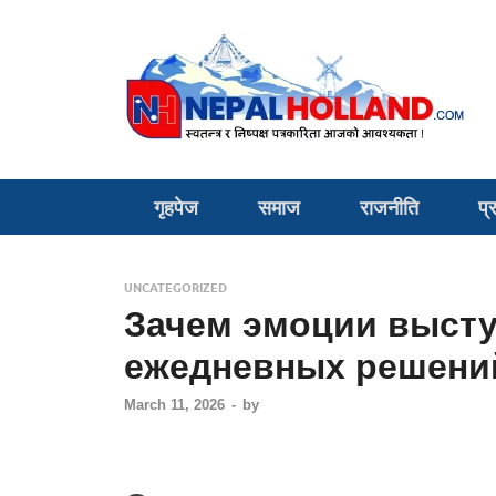
गृहपेज
समाज
राजनीति
प्
UNCATEGORIZED
Зачем эмоции выст
ежедневных решени
March 11, 2026
-
by