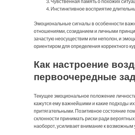
Чувственная память о похожих ситуа
Инстинктивное восприятие длительны
Эмоциональные сигналы в особенности важн
отношениями, созиданием и личными принци
зачастую неосуществим или неполон, и эмоц
ориентиром для определения корректного ку
Как настроение возд
первоочередные за
Текущее эмоциональное положение личности 
кажутся ему важнейшими и какие подходы и
притягательными. Позитивное состояние пом
склонности принимать риски ради вероятных 
наоборот, усиливает внимание к возможным у