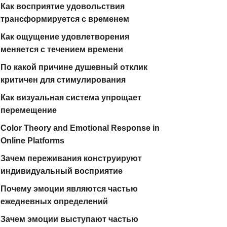
Как восприятие удовольствия
трансформируется с временем
Как ощущение удовлетворения
меняется с течением времени
По какой причине душевный отклик
критичен для стимулирования
Как визуальная система упрощает
перемещение
Color Theory and Emotional Response in
Online Platforms
Зачем переживания конструируют
индивидуальный восприятие
Почему эмоции являются частью
ежедневных определений
Зачем эмоции выступают частью